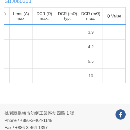
SBJ060303
 (A)
I rms (A)
DCR (Ω)
DCR (mΩ)
DCR (mΩ)
Q Value
.
max.
max.
typ.
max.
0
3.9
5
4.2
5
5.5
10
桃園縣楊梅市幼獅工業區幼四路 1 號
Phone /
+886-3-464-1148
Fax / +886-3-464-1397